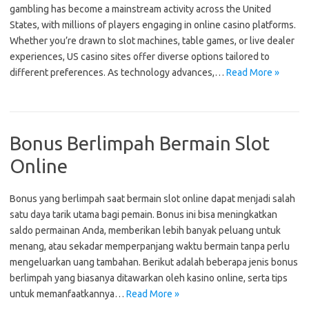
gambling has become a mainstream activity across the United
States, with millions of players engaging in online casino platforms.
Whether you’re drawn to slot machines, table games, or live dealer
experiences, US casino sites offer diverse options tailored to
different preferences. As technology advances,…
Read More »
Bonus Berlimpah Bermain Slot
Online
Bonus yang berlimpah saat bermain slot online dapat menjadi salah
satu daya tarik utama bagi pemain. Bonus ini bisa meningkatkan
saldo permainan Anda, memberikan lebih banyak peluang untuk
menang, atau sekadar memperpanjang waktu bermain tanpa perlu
mengeluarkan uang tambahan. Berikut adalah beberapa jenis bonus
berlimpah yang biasanya ditawarkan oleh kasino online, serta tips
untuk memanfaatkannya…
Read More »