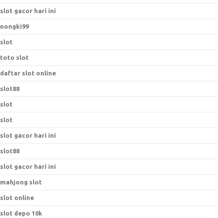
slot gacor hari ini
nongki99
slot
toto slot
daftar slot online
slot88
slot
slot
slot gacor hari ini
slot88
slot gacor hari ini
mahjong slot
slot online
slot depo 10k