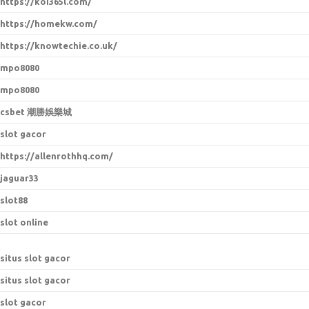
https://koi365l.com/
https://homekw.com/
https://knowtechie.co.uk/
mpo8080
mpo8080
csbet 潮勝娛樂城
slot gacor
https://allenrothhq.com/
jaguar33
slot88
slot online
situs slot gacor
situs slot gacor
slot gacor