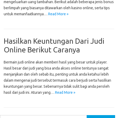
mengeluarkan uang tambahan. Berikut adalah beberapa jenis bonus
berlimpah yang biasanya ditawarkan oleh kasino online, serta tips
untuk memanfaatkannya…
Read More »
Hasilkan Keuntungan Dari Judi
Online Berikut Caranya
Bermain judi online akan memberi hasil yang besar untuk player.
Hasil besar dari judi yang bisa anda akses online tentunya sangat
menjanjikan dan oleh sebab itu, penting untuk anda ketahui lebih
dalam mengenai judi tersebut termasuk cara berjudi serta hasilkan
keuntungan yang besar. Sebenarnya tidak sulit bagi anda peroleh
hasil dari judi ini. Aturan yang…
Read More »