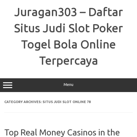
Skip
to
Juragan303 – Daftar
content
Situs Judi Slot Poker
Togel Bola Online
Terpercaya
Menu
CATEGORY ARCHIVES:
SITUS JUDI SLOT ONLINE 78
Top Real Money Casinos in the