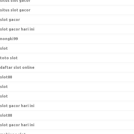
situs slot gacor
situs slot gacor
slot gacor
slot gacor hari ini
nongki99
slot
toto slot
daftar slot online
slot88
slot
slot
slot gacor hari ini
slot88
slot gacor hari ini