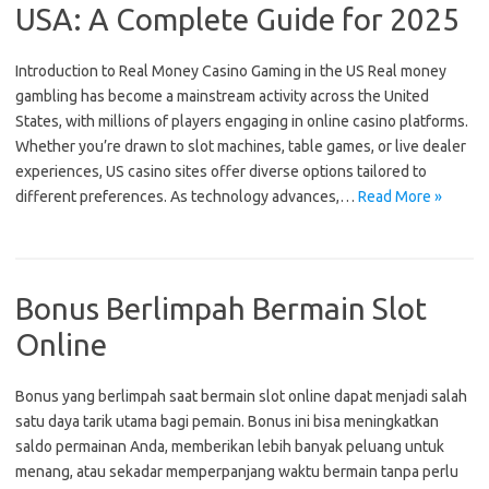
USA: A Complete Guide for 2025
Introduction to Real Money Casino Gaming in the US Real money
gambling has become a mainstream activity across the United
States, with millions of players engaging in online casino platforms.
Whether you’re drawn to slot machines, table games, or live dealer
experiences, US casino sites offer diverse options tailored to
different preferences. As technology advances,…
Read More »
Bonus Berlimpah Bermain Slot
Online
Bonus yang berlimpah saat bermain slot online dapat menjadi salah
satu daya tarik utama bagi pemain. Bonus ini bisa meningkatkan
saldo permainan Anda, memberikan lebih banyak peluang untuk
menang, atau sekadar memperpanjang waktu bermain tanpa perlu