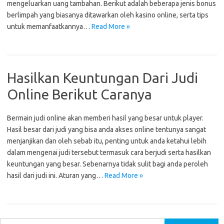
mengeluarkan uang tambahan. Berikut adalah beberapa jenis bonus
berlimpah yang biasanya ditawarkan oleh kasino online, serta tips
untuk memanfaatkannya…
Read More »
Hasilkan Keuntungan Dari Judi
Online Berikut Caranya
Bermain judi online akan memberi hasil yang besar untuk player.
Hasil besar dari judi yang bisa anda akses online tentunya sangat
menjanjikan dan oleh sebab itu, penting untuk anda ketahui lebih
dalam mengenai judi tersebut termasuk cara berjudi serta hasilkan
keuntungan yang besar. Sebenarnya tidak sulit bagi anda peroleh
hasil dari judi ini. Aturan yang…
Read More »