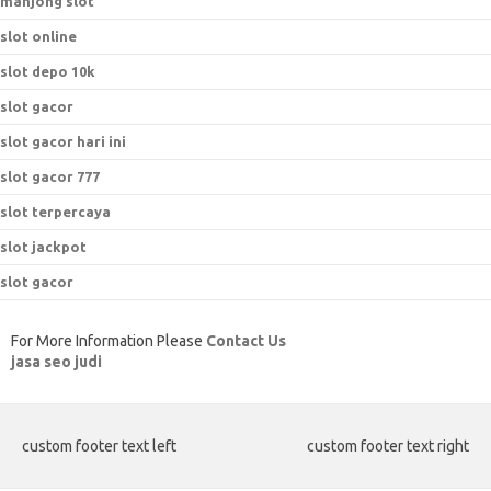
mahjong slot
slot online
slot depo 10k
slot gacor
slot gacor hari ini
slot gacor 777
slot terpercaya
slot jackpot
slot gacor
For More Information Please
Contact Us
jasa seo judi
custom footer text left
custom footer text right