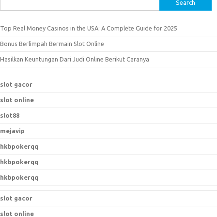
S
e
a
Top Real Money Casinos in the USA: A Complete Guide for 2025
r
Bonus Berlimpah Bermain Slot Online
c
h
Hasilkan Keuntungan Dari Judi Online Berikut Caranya
f
o
slot gacor
r
slot online
:
slot88
mejavip
hkbpokerqq
hkbpokerqq
hkbpokerqq
slot gacor
slot online