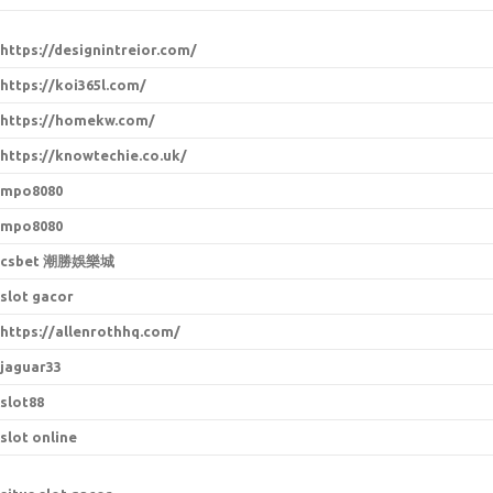
https://designintreior.com/
https://koi365l.com/
https://homekw.com/
https://knowtechie.co.uk/
mpo8080
mpo8080
csbet 潮勝娛樂城
slot gacor
https://allenrothhq.com/
jaguar33
slot88
slot online