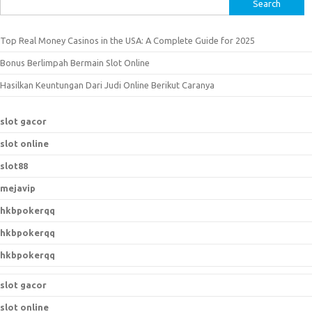
S
e
a
Top Real Money Casinos in the USA: A Complete Guide for 2025
r
Bonus Berlimpah Bermain Slot Online
c
h
Hasilkan Keuntungan Dari Judi Online Berikut Caranya
f
o
slot gacor
r
slot online
:
slot88
mejavip
hkbpokerqq
hkbpokerqq
hkbpokerqq
slot gacor
slot online