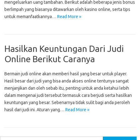
mengeluarkan uang tambahan. Berikut adalah beberapa jenis bonus
berlimpah yang biasanya ditawarkan oleh kasino online, serta tips
untuk memanfaatkannya…
Read More »
Hasilkan Keuntungan Dari Judi
Online Berikut Caranya
Bermain judi online akan memberi hasil yang besar untuk player.
Hasil besar dari judi yang bisa anda akses online tentunya sangat
menjanjikan dan oleh sebab itu, penting untuk anda ketahui lebih
dalam mengenai judi tersebut termasuk cara berjudi serta hasilkan
keuntungan yang besar. Sebenarnya tidak sulit bagi anda peroleh
hasil dari judi ini. Aturan yang…
Read More »