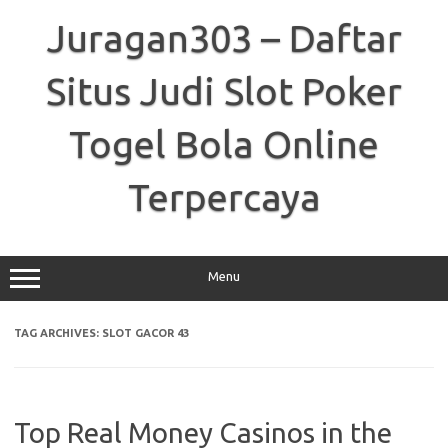
Skip
to
Juragan303 – Daftar
content
Situs Judi Slot Poker
Togel Bola Online
Terpercaya
Menu
TAG ARCHIVES:
SLOT GACOR 43
Top Real Money Casinos in the