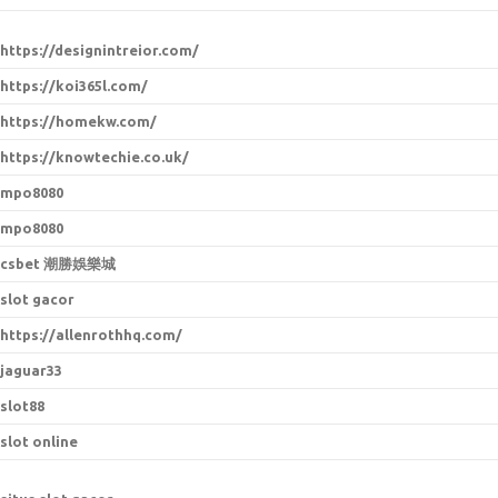
https://designintreior.com/
https://koi365l.com/
https://homekw.com/
https://knowtechie.co.uk/
mpo8080
mpo8080
csbet 潮勝娛樂城
slot gacor
https://allenrothhq.com/
jaguar33
slot88
slot online