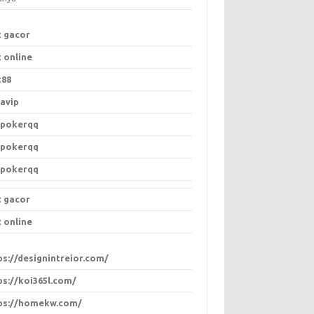
t gacor
t online
t88
avip
bpokerqq
bpokerqq
bpokerqq
t gacor
t online
ps://designintreior.com/
ps://koi365l.com/
ps://homekw.com/