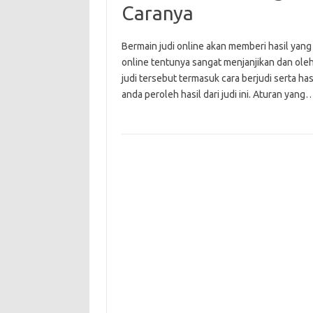
Caranya
Bermain judi online akan memberi hasil yang 
online tentunya sangat menjanjikan dan oleh
judi tersebut termasuk cara berjudi serta ha
anda peroleh hasil dari judi ini. Aturan yang