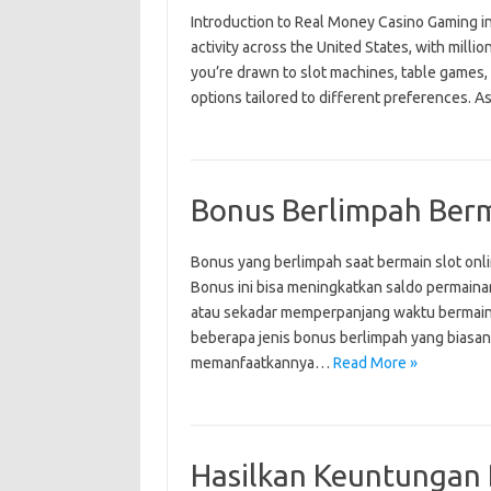
Introduction to Real Money Casino Gaming 
activity across the United States, with milli
you’re drawn to slot machines, table games, 
options tailored to different preferences.
Bonus Berlimpah Berm
Bonus yang berlimpah saat bermain slot onli
Bonus ini bisa meningkatkan saldo permain
atau sekadar memperpanjang waktu bermain 
beberapa jenis bonus berlimpah yang biasany
memanfaatkannya…
Read More »
Hasilkan Keuntungan D