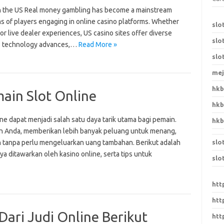
in the US Real money gambling has become a mainstream
ons of players engaging in online casino platforms. Whether
slo
or live dealer experiences, US casino sites offer diverse
slo
 As technology advances,…
Read More »
slo
mej
hk
ain Slot Online
hk
ne dapat menjadi salah satu daya tarik utama bagi pemain.
hk
an Anda, memberikan lebih banyak peluang untuk menang,
tanpa perlu mengeluarkan uang tambahan. Berikut adalah
slo
a ditawarkan oleh kasino online, serta tips untuk
slo
htt
htt
ari Judi Online Berikut
htt