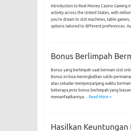
Introduction to Real Money Casino Gaming 
activity across the United States, with milli
you’re drawn to slot machines, table games, 
options tailored to different preferences.
Bonus Berlimpah Berm
Bonus yang berlimpah saat bermain slot onli
Bonus ini bisa meningkatkan saldo permain
atau sekadar memperpanjang waktu bermain 
beberapa jenis bonus berlimpah yang biasany
memanfaatkannya…
Read More »
Hasilkan Keuntungan D