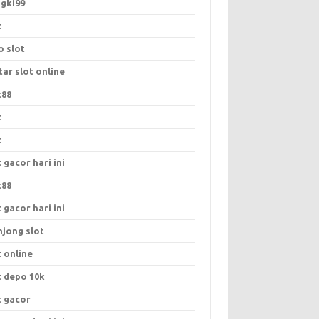
gki99
t
o slot
tar slot online
t88
t
t
t gacor hari ini
t88
t gacor hari ini
jong slot
t online
t depo 10k
t gacor