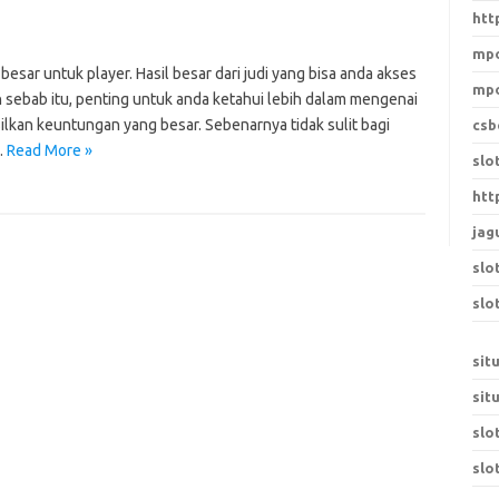
htt
mp
besar untuk player. Hasil besar dari judi yang bisa anda akses
mp
 sebab itu, penting untuk anda ketahui lebih dalam mengenai
silkan keuntungan yang besar. Sebenarnya tidak sulit bagi
cs
…
Read More »
slo
htt
jag
slo
slo
sit
sit
slo
slo