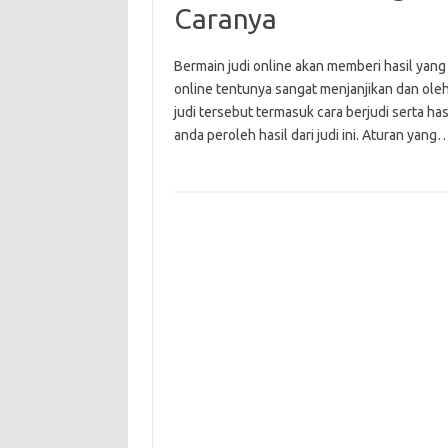
Caranya
Bermain judi online akan memberi hasil yang 
online tentunya sangat menjanjikan dan oleh
judi tersebut termasuk cara berjudi serta ha
anda peroleh hasil dari judi ini. Aturan yang