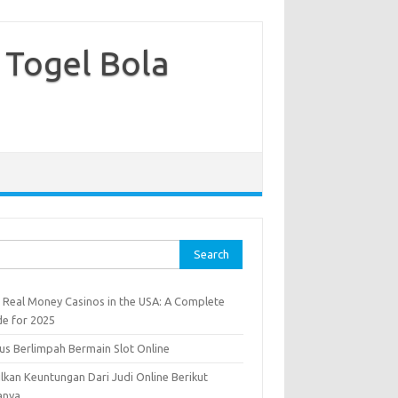
 Togel Bola
rch
 Real Money Casinos in the USA: A Complete
de for 2025
us Berlimpah Bermain Slot Online
lkan Keuntungan Dari Judi Online Berikut
anya