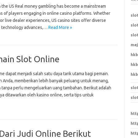
in the US Real money gambling has become a mainstream
ons of players engaging in online casino platforms. Whether
slo
or live dealer experiences, US casino sites offer diverse
slo
 As technology advances,…
Read More »
slo
mej
hk
ain Slot Online
hk
ne dapat menjadi salah satu daya tarik utama bagi pemain.
hk
an Anda, memberikan lebih banyak peluang untuk menang,
tanpa perlu mengeluarkan uang tambahan. Berikut adalah
slo
a ditawarkan oleh kasino online, serta tips untuk
slo
htt
htt
ari Judi Online Berikut
htt