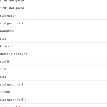
situs slot gacor
situs slot gacor
slot gacor
slot gacor hari ini
nongki99
slot
toto slot
daftar slot online
slot88
slot
slot
slot gacor hari ini
slot88
slot gacor hari ini