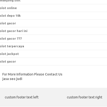
mahjong slot
slot online
slot depo 10k
slot gacor
slot gacor hari ini
slot gacor 777
slot terpercaya
slot jackpot
slot gacor
For More Information Please
Contact Us
jasa seo judi
custom footer text left
custom footer text right