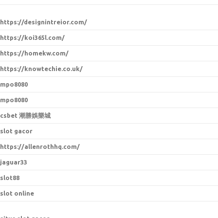
https://designintreior.com/
https://koi365l.com/
https://homekw.com/
https://knowtechie.co.uk/
mpo8080
mpo8080
csbet 潮勝娛樂城
slot gacor
https://allenrothhq.com/
jaguar33
slot88
slot online