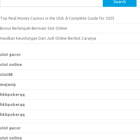
S
e
a
Top Real Money Casinos in the USA: A Complete Guide for 2025
r
Bonus Berlimpah Bermain Slot Online
c
h
Hasilkan Keuntungan Dari Judi Online Berikut Caranya
f
o
slot gacor
r
slot online
:
slot88
mejavip
hkbpokerqq
hkbpokerqq
hkbpokerqq
slot gacor
slot online