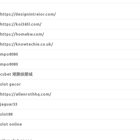
https://designintreior.com/
https://koi365l.com/
https://homekw.com/
https://knowtechie.co.uk/
mpo8080
mpo8080
csbet 潮勝娛樂城
slot gacor
https://allenrothhq.com/
jaguar33
slot88
slot online