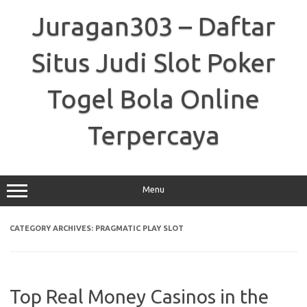
Skip
to
Juragan303 – Daftar
content
Situs Judi Slot Poker
Togel Bola Online
Terpercaya
Menu
CATEGORY ARCHIVES:
PRAGMATIC PLAY SLOT
Top Real Money Casinos in the