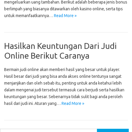
mengeluarkan uang tambahan. Berikut adalah beberapa jenis bonus
berlimpah yang biasanya ditawarkan oleh kasino online, serta tips
untuk memanfaatkannya…
Read More »
Hasilkan Keuntungan Dari Judi
Online Berikut Caranya
Bermain judi online akan memberi hasil yang besar untuk player.
Hasil besar dari judi yang bisa anda akses online tentunya sangat
menjanjikan dan oleh sebab itu, penting untuk anda ketahui lebih
dalam mengenai judi tersebut termasuk cara berjudi serta hasilkan
keuntungan yang besar. Sebenarnya tidak sulit bagi anda peroleh
hasil dari judi ini. Aturan yang…
Read More »