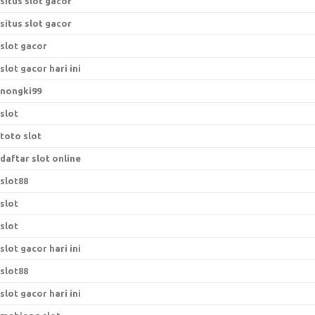
situs slot gacor
situs slot gacor
slot gacor
slot gacor hari ini
nongki99
slot
toto slot
daftar slot online
slot88
slot
slot
slot gacor hari ini
slot88
slot gacor hari ini