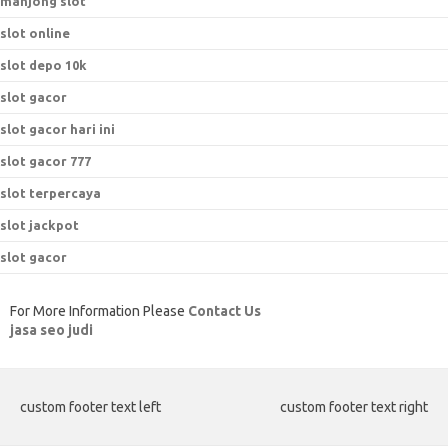
mahjong slot
slot online
slot depo 10k
slot gacor
slot gacor hari ini
slot gacor 777
slot terpercaya
slot jackpot
slot gacor
For More Information Please
Contact Us
jasa seo judi
custom footer text left
custom footer text right