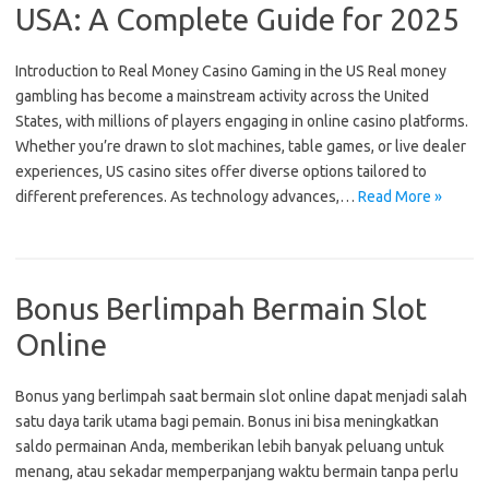
USA: A Complete Guide for 2025
Introduction to Real Money Casino Gaming in the US Real money
gambling has become a mainstream activity across the United
States, with millions of players engaging in online casino platforms.
Whether you’re drawn to slot machines, table games, or live dealer
experiences, US casino sites offer diverse options tailored to
different preferences. As technology advances,…
Read More »
Bonus Berlimpah Bermain Slot
Online
Bonus yang berlimpah saat bermain slot online dapat menjadi salah
satu daya tarik utama bagi pemain. Bonus ini bisa meningkatkan
saldo permainan Anda, memberikan lebih banyak peluang untuk
menang, atau sekadar memperpanjang waktu bermain tanpa perlu