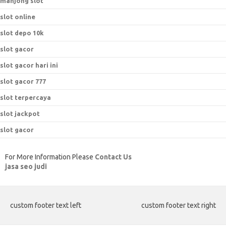
mahjong slot
slot online
slot depo 10k
slot gacor
slot gacor hari ini
slot gacor 777
slot terpercaya
slot jackpot
slot gacor
For More Information Please
Contact Us
jasa seo judi
custom footer text left
custom footer text right