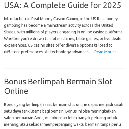
USA: A Complete Guide for 2025
Introduction to Real Money Casino Gaming in the US Real money
gambling has become a mainstream activity across the United
States, with millions of players engaging in online casino platforms.
Whether you’re drawn to slot machines, table games, or live dealer
experiences, US casino sites offer diverse options tailored to
different preferences. As technology advances,…
Read More »
Bonus Berlimpah Bermain Slot
Online
Bonus yang berlimpah saat bermain slot online dapat menjadi salah
satu daya tarik utama bagi pemain. Bonus ini bisa meningkatkan
saldo permainan Anda, memberikan lebih banyak peluang untuk
menang, atau sekadar memperpanjang waktu bermain tanpa perlu