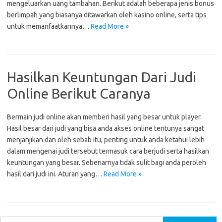
mengeluarkan uang tambahan. Berikut adalah beberapa jenis bonus
berlimpah yang biasanya ditawarkan oleh kasino online, serta tips
untuk memanfaatkannya…
Read More »
Hasilkan Keuntungan Dari Judi
Online Berikut Caranya
Bermain judi online akan memberi hasil yang besar untuk player.
Hasil besar dari judi yang bisa anda akses online tentunya sangat
menjanjikan dan oleh sebab itu, penting untuk anda ketahui lebih
dalam mengenai judi tersebut termasuk cara berjudi serta hasilkan
keuntungan yang besar. Sebenarnya tidak sulit bagi anda peroleh
hasil dari judi ini. Aturan yang…
Read More »