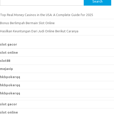
S
e
a
Top Real Money Casinos in the USA: A Complete Guide for 2025
r
Bonus Berlimpah Bermain Slot Online
c
h
Hasilkan Keuntungan Dari Judi Online Berikut Caranya
f
o
slot gacor
r
slot online
:
slot88
mejavip
hkbpokerqq
hkbpokerqq
hkbpokerqq
slot gacor
slot online