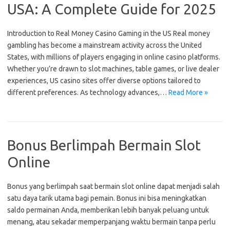
USA: A Complete Guide for 2025
Introduction to Real Money Casino Gaming in the US Real money
gambling has become a mainstream activity across the United
States, with millions of players engaging in online casino platforms.
Whether you’re drawn to slot machines, table games, or live dealer
experiences, US casino sites offer diverse options tailored to
different preferences. As technology advances,…
Read More »
Bonus Berlimpah Bermain Slot
Online
Bonus yang berlimpah saat bermain slot online dapat menjadi salah
satu daya tarik utama bagi pemain. Bonus ini bisa meningkatkan
saldo permainan Anda, memberikan lebih banyak peluang untuk
menang, atau sekadar memperpanjang waktu bermain tanpa perlu