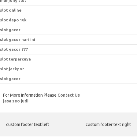
mahjong slot
slot online
slot depo 10k
slot gacor
slot gacor hari ini
slot gacor 777
slot terpercaya
slot jackpot
slot gacor
For More Information Please
Contact Us
jasa seo judi
custom footer text left
custom footer text right