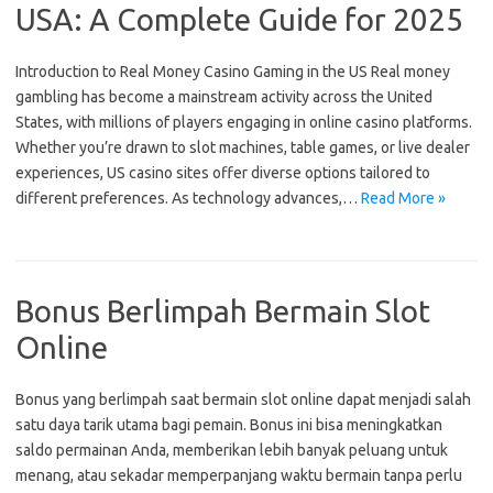
USA: A Complete Guide for 2025
Introduction to Real Money Casino Gaming in the US Real money
gambling has become a mainstream activity across the United
States, with millions of players engaging in online casino platforms.
Whether you’re drawn to slot machines, table games, or live dealer
experiences, US casino sites offer diverse options tailored to
different preferences. As technology advances,…
Read More »
Bonus Berlimpah Bermain Slot
Online
Bonus yang berlimpah saat bermain slot online dapat menjadi salah
satu daya tarik utama bagi pemain. Bonus ini bisa meningkatkan
saldo permainan Anda, memberikan lebih banyak peluang untuk
menang, atau sekadar memperpanjang waktu bermain tanpa perlu