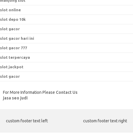
mahjong slot
slot online
slot depo 10k
slot gacor
slot gacor hari ini
slot gacor 777
slot terpercaya
slot jackpot
slot gacor
For More Information Please
Contact Us
jasa seo judi
custom footer text left
custom footer text right