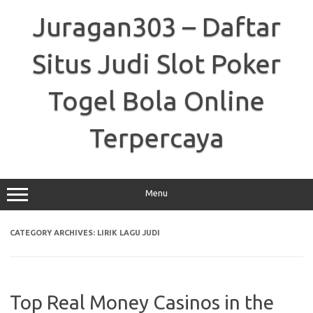
Skip
to
Juragan303 – Daftar
content
Situs Judi Slot Poker
Togel Bola Online
Terpercaya
Menu
CATEGORY ARCHIVES:
LIRIK LAGU JUDI
Top Real Money Casinos in the