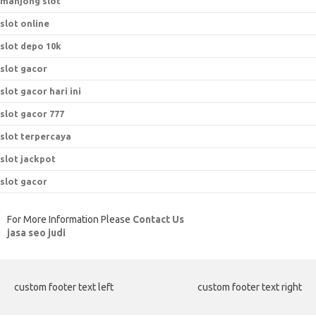
mahjong slot
slot online
slot depo 10k
slot gacor
slot gacor hari ini
slot gacor 777
slot terpercaya
slot jackpot
slot gacor
For More Information Please
Contact Us
jasa seo judi
custom footer text left
custom footer text right