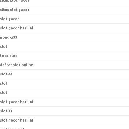
situs slot gacor
situs slot gacor
slot gacor
slot gacor hari ini
nongki99
slot
toto slot
daftar slot online
slot88
slot
slot
slot gacor hari ini
slot88
slot gacor hari ini