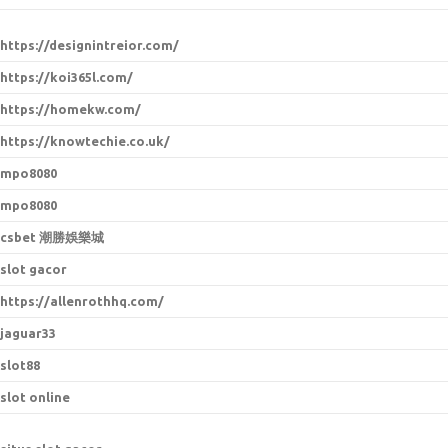
https://designintreior.com/
https://koi365l.com/
https://homekw.com/
https://knowtechie.co.uk/
mpo8080
mpo8080
csbet 潮勝娛樂城
slot gacor
https://allenrothhq.com/
jaguar33
slot88
slot online