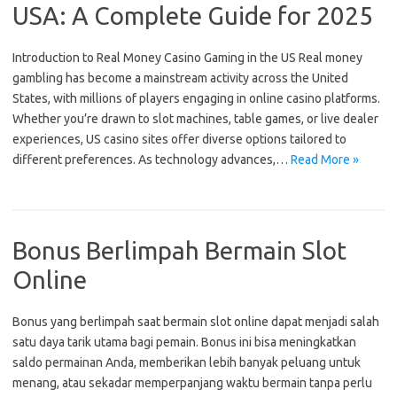
USA: A Complete Guide for 2025
Introduction to Real Money Casino Gaming in the US Real money
gambling has become a mainstream activity across the United
States, with millions of players engaging in online casino platforms.
Whether you’re drawn to slot machines, table games, or live dealer
experiences, US casino sites offer diverse options tailored to
different preferences. As technology advances,…
Read More »
Bonus Berlimpah Bermain Slot
Online
Bonus yang berlimpah saat bermain slot online dapat menjadi salah
satu daya tarik utama bagi pemain. Bonus ini bisa meningkatkan
saldo permainan Anda, memberikan lebih banyak peluang untuk
menang, atau sekadar memperpanjang waktu bermain tanpa perlu