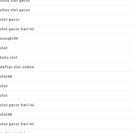
situs slot gacor
situs slot gacor
slot gacor
slot gacor hari ini
nongki99
slot
toto slot
daftar slot online
slot88
slot
slot
slot gacor hari ini
slot88
slot gacor hari ini