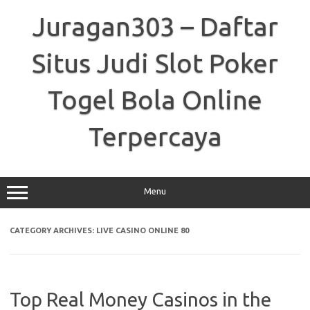
Skip
to
Juragan303 – Daftar
content
Situs Judi Slot Poker
Togel Bola Online
Terpercaya
Menu
CATEGORY ARCHIVES:
LIVE CASINO ONLINE 80
Top Real Money Casinos in the