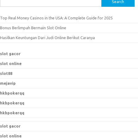
S
e
a
Top Real Money Casinos in the USA: A Complete Guide for 2025
r
Bonus Berlimpah Bermain Slot Online
c
h
Hasilkan Keuntungan Dari Judi Online Berikut Caranya
f
o
slot gacor
r
slot online
:
slot88
mejavip
hkbpokerqq
hkbpokerqq
hkbpokerqq
slot gacor
slot online