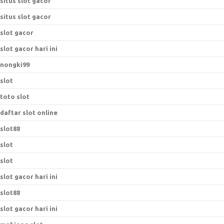
situs slot gacor
situs slot gacor
slot gacor
slot gacor hari ini
nongki99
slot
toto slot
daftar slot online
slot88
slot
slot
slot gacor hari ini
slot88
slot gacor hari ini