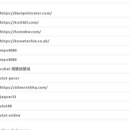
https://designintreior.com/
https://koi365l.com/
https://homekw.com/
https://knowtechie.co.uk/
mpo8080
mpo8080
csbet 潮勝娛樂城
slot gacor
https://allenrothhq.com/
jaguar33
slot88
slot online