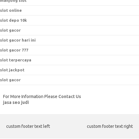
mahjong slot
slot online
slot depo 10k
slot gacor
slot gacor hari ini
slot gacor 777
slot terpercaya
slot jackpot
slot gacor
For More Information Please
Contact Us
jasa seo judi
custom footer text left
custom footer text right