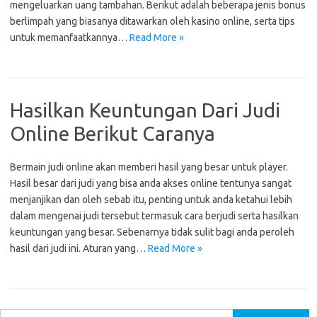
mengeluarkan uang tambahan. Berikut adalah beberapa jenis bonus
berlimpah yang biasanya ditawarkan oleh kasino online, serta tips
untuk memanfaatkannya…
Read More »
Hasilkan Keuntungan Dari Judi
Online Berikut Caranya
Bermain judi online akan memberi hasil yang besar untuk player.
Hasil besar dari judi yang bisa anda akses online tentunya sangat
menjanjikan dan oleh sebab itu, penting untuk anda ketahui lebih
dalam mengenai judi tersebut termasuk cara berjudi serta hasilkan
keuntungan yang besar. Sebenarnya tidak sulit bagi anda peroleh
hasil dari judi ini. Aturan yang…
Read More »