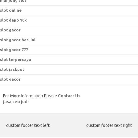
mahjong slot
slot online
slot depo 10k
slot gacor
slot gacor hari ini
slot gacor 777
slot terpercaya
slot jackpot
slot gacor
For More Information Please
Contact Us
jasa seo judi
custom footer text left
custom footer text right