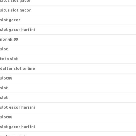
situs slot gacor
situs slot gacor
slot gacor
slot gacor hari ini
nongki99
slot
toto slot
daftar slot online
slot88
slot
slot
slot gacor hari ini
slot88
slot gacor hari ini