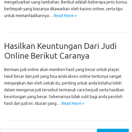
mengeluarkan uang tambahan. Berikut adalah beberapa jenis bonus
berlimpah yang biasanya ditawarkan oleh kasino online, serta tips
untuk memanfaatkannya…
Read More »
Hasilkan Keuntungan Dari Judi
Online Berikut Caranya
Bermain judi online akan memberi hasil yang besar untuk player.
Hasil besar dari judi yang bisa anda akses online tentunya sangat
menjanjikan dan oleh sebab itu, penting untuk anda ketahui lebih
dalam mengenai judi tersebut termasuk cara berjudi serta hasilkan
keuntungan yang besar. Sebenarnya tidak sulit bagi anda peroleh
hasil dari judi ini. Aturan yang…
Read More »