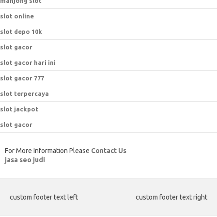
mahjong slot
slot online
slot depo 10k
slot gacor
slot gacor hari ini
slot gacor 777
slot terpercaya
slot jackpot
slot gacor
For More Information Please
Contact Us
jasa seo judi
custom footer text left
custom footer text right