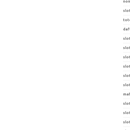
non
slo
tot
daf
slo
slo
slo
slo
slo
slo
mah
slo
slo
slo