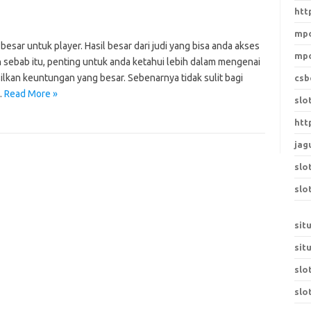
htt
mp
besar untuk player. Hasil besar dari judi yang bisa anda akses
mp
 sebab itu, penting untuk anda ketahui lebih dalam mengenai
silkan keuntungan yang besar. Sebenarnya tidak sulit bagi
cs
…
Read More »
slo
htt
jag
slo
slo
sit
sit
slo
slo