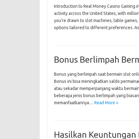
Introduction to Real Money Casino Gaming 
activity across the United States, with milli
you’re drawn to slot machines, table games, 
options tailored to different preferences.
Bonus Berlimpah Berm
Bonus yang berlimpah saat bermain slot onli
Bonus ini bisa meningkatkan saldo permain
atau sekadar memperpanjang waktu bermain 
beberapa jenis bonus berlimpah yang biasany
memanfaatkannya…
Read More »
Hasilkan Keuntungan D