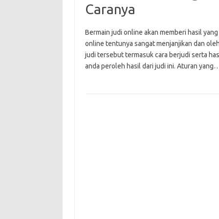
Caranya
Bermain judi online akan memberi hasil yang 
online tentunya sangat menjanjikan dan oleh
judi tersebut termasuk cara berjudi serta ha
anda peroleh hasil dari judi ini. Aturan yang