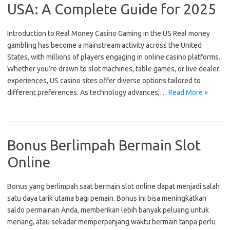
USA: A Complete Guide for 2025
Introduction to Real Money Casino Gaming in the US Real money
gambling has become a mainstream activity across the United
States, with millions of players engaging in online casino platforms.
Whether you’re drawn to slot machines, table games, or live dealer
experiences, US casino sites offer diverse options tailored to
different preferences. As technology advances,…
Read More »
Bonus Berlimpah Bermain Slot
Online
Bonus yang berlimpah saat bermain slot online dapat menjadi salah
satu daya tarik utama bagi pemain. Bonus ini bisa meningkatkan
saldo permainan Anda, memberikan lebih banyak peluang untuk
menang, atau sekadar memperpanjang waktu bermain tanpa perlu