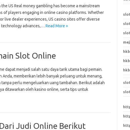
in the US Real money gambling has become a mainstream
ons of players engaging in online casino platforms. Whether
slo
or live dealer experiences, US casino sites offer diverse
slo
 As technology advances,…
Read More »
slo
mej
hk
ain Slot Online
hk
ne dapat menjadi salah satu daya tarik utama bagi pemain.
hk
an Anda, memberikan lebih banyak peluang untuk menang,
tanpa perlu mengeluarkan uang tambahan. Berikut adalah
slo
a ditawarkan oleh kasino online, serta tips untuk
slo
htt
htt
ari Judi Online Berikut
htt