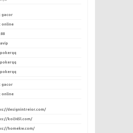
t gacor
t online
t88
avip
bpokerqq
bpokerqq
bpokerqq
t gacor
t online
ps://designintreior.com/
ps://koi365l.com/
ps://homekw.com/