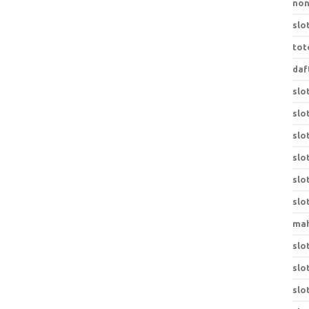
non
slo
tot
daf
slo
slo
slo
slo
slo
slo
mah
slo
slo
slo