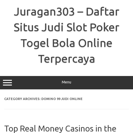
Skip
to
Juragan303 – Daftar
content
Situs Judi Slot Poker
Togel Bola Online
Terpercaya
Menu
CATEGORY ARCHIVES:
DOMINO 99 JUDI ONLINE
Top Real Money Casinos in the