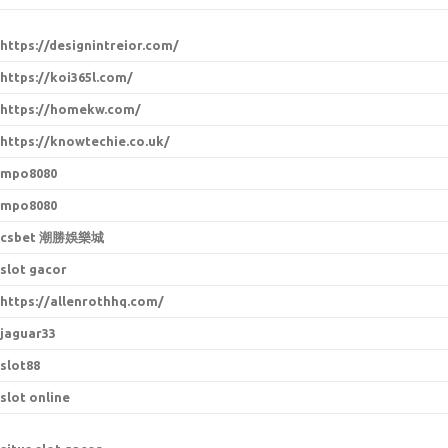
https://designintreior.com/
https://koi365l.com/
https://homekw.com/
https://knowtechie.co.uk/
mpo8080
mpo8080
csbet 潮勝娛樂城
slot gacor
https://allenrothhq.com/
jaguar33
slot88
slot online