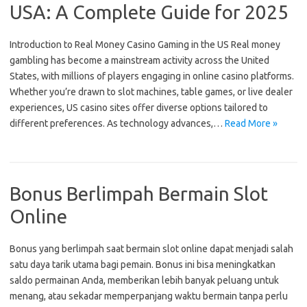
USA: A Complete Guide for 2025
Introduction to Real Money Casino Gaming in the US Real money
gambling has become a mainstream activity across the United
States, with millions of players engaging in online casino platforms.
Whether you’re drawn to slot machines, table games, or live dealer
experiences, US casino sites offer diverse options tailored to
different preferences. As technology advances,…
Read More »
Bonus Berlimpah Bermain Slot
Online
Bonus yang berlimpah saat bermain slot online dapat menjadi salah
satu daya tarik utama bagi pemain. Bonus ini bisa meningkatkan
saldo permainan Anda, memberikan lebih banyak peluang untuk
menang, atau sekadar memperpanjang waktu bermain tanpa perlu