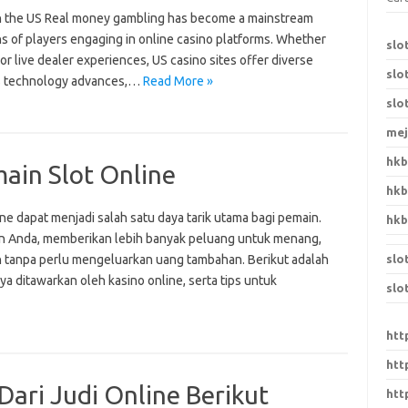
in the US Real money gambling has become a mainstream
ons of players engaging in online casino platforms. Whether
slo
or live dealer experiences, US casino sites offer diverse
slo
 As technology advances,…
Read More »
slo
mej
hk
ain Slot Online
hk
ne dapat menjadi salah satu daya tarik utama bagi pemain.
hk
an Anda, memberikan lebih banyak peluang untuk menang,
tanpa perlu mengeluarkan uang tambahan. Berikut adalah
slo
a ditawarkan oleh kasino online, serta tips untuk
slo
htt
htt
ari Judi Online Berikut
htt