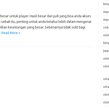
htt
mp
besar untuk player. Hasil besar dari judi yang bisa anda akses
mp
 sebab itu, penting untuk anda ketahui lebih dalam mengenai
silkan keuntungan yang besar. Sebenarnya tidak sulit bagi
cs
…
Read More »
slo
htt
jag
slo
slo
sit
sit
slo
slo