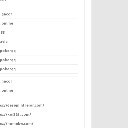
t gacor
t online
t88
avip
bpokerqq
bpokerqq
bpokerqq
t gacor
t online
ps://designintreior.com/
ps://koi365l.com/
ps://homekw.com/