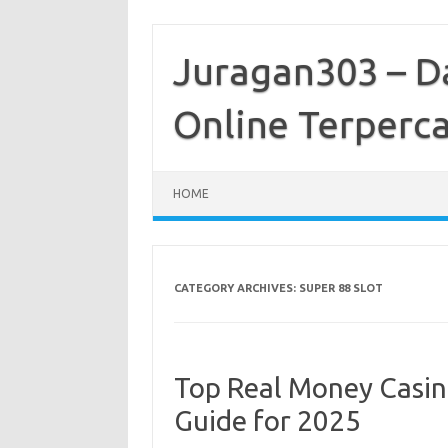
Skip
to
content
Juragan303 – Da
Online Terperc
HOME
CATEGORY ARCHIVES:
SUPER 88 SLOT
Top Real Money Casin
Guide for 2025