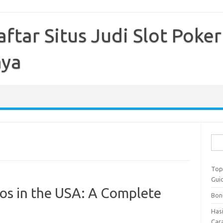
ftar Situs Judi Slot Poker
aya
Sea
for:
Top
Gui
os in the USA: A Complete
Bon
Hasi
Car