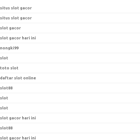
situs slot gacor
situs slot gacor
slot gacor
slot gacor hari ini
nongki99
slot
toto slot
daftar slot online
slot88
slot
slot
slot gacor hari ini
slot88
slot gacor hari ini