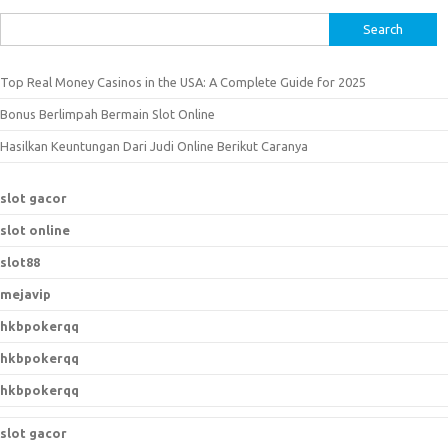
S
e
a
Top Real Money Casinos in the USA: A Complete Guide for 2025
r
Bonus Berlimpah Bermain Slot Online
c
h
Hasilkan Keuntungan Dari Judi Online Berikut Caranya
f
o
slot gacor
r
slot online
:
slot88
mejavip
hkbpokerqq
hkbpokerqq
hkbpokerqq
slot gacor