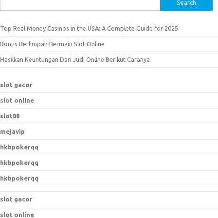
S
e
a
Top Real Money Casinos in the USA: A Complete Guide for 2025
r
Bonus Berlimpah Bermain Slot Online
c
h
Hasilkan Keuntungan Dari Judi Online Berikut Caranya
f
o
slot gacor
r
slot online
:
slot88
mejavip
hkbpokerqq
hkbpokerqq
hkbpokerqq
slot gacor
slot online