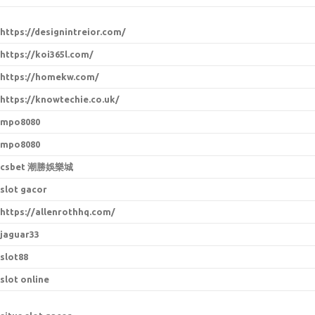
https://designintreior.com/
https://koi365l.com/
https://homekw.com/
https://knowtechie.co.uk/
mpo8080
mpo8080
csbet 潮勝娛樂城
slot gacor
https://allenrothhq.com/
jaguar33
slot88
slot online