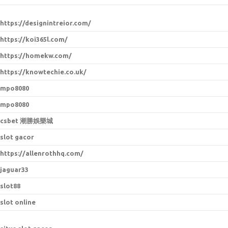
https://designintreior.com/
https://koi365l.com/
https://homekw.com/
https://knowtechie.co.uk/
mpo8080
mpo8080
csbet 潮勝娛樂城
slot gacor
https://allenrothhq.com/
jaguar33
slot88
slot online