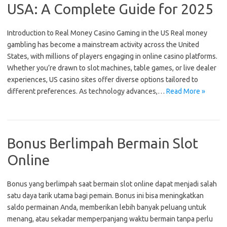
USA: A Complete Guide for 2025
Introduction to Real Money Casino Gaming in the US Real money
gambling has become a mainstream activity across the United
States, with millions of players engaging in online casino platforms.
Whether you’re drawn to slot machines, table games, or live dealer
experiences, US casino sites offer diverse options tailored to
different preferences. As technology advances,…
Read More »
Bonus Berlimpah Bermain Slot
Online
Bonus yang berlimpah saat bermain slot online dapat menjadi salah
satu daya tarik utama bagi pemain. Bonus ini bisa meningkatkan
saldo permainan Anda, memberikan lebih banyak peluang untuk
menang, atau sekadar memperpanjang waktu bermain tanpa perlu