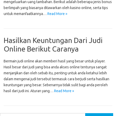
mengeluarkan uang tambahan. Berikut adalah beberapa jenis bonus
berlimpah yang biasanya ditawarkan oleh kasino online, serta tips
untuk memanfaatkannya…
Read More »
Hasilkan Keuntungan Dari Judi
Online Berikut Caranya
Bermain judi online akan memberi hasil yang besar untuk player.
Hasil besar dari judi yang bisa anda akses online tentunya sangat
menjanjikan dan oleh sebab itu, penting untuk anda ketahui lebih
dalam mengenai judi tersebut termasuk cara berjudi serta hasilkan
keuntungan yang besar. Sebenarnya tidak sulit bagi anda peroleh
hasil dari judi ini. Aturan yang…
Read More »