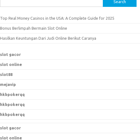
S
e
a
Top Real Money Casinos in the USA: A Complete Guide for 2025
r
Bonus Berlimpah Bermain Slot Online
c
h
Hasilkan Keuntungan Dari Judi Online Berikut Caranya
f
o
slot gacor
r
slot online
:
slot88
mejavip
hkbpokerqq
hkbpokerqq
hkbpokerqq
slot gacor
slot online