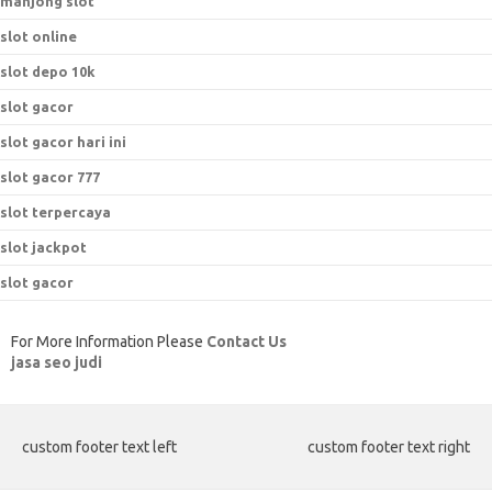
mahjong slot
slot online
slot depo 10k
slot gacor
slot gacor hari ini
slot gacor 777
slot terpercaya
slot jackpot
slot gacor
For More Information Please
Contact Us
jasa seo judi
custom footer text left
custom footer text right