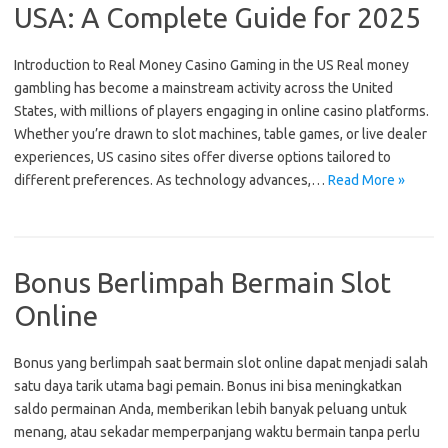
USA: A Complete Guide for 2025
Introduction to Real Money Casino Gaming in the US Real money
gambling has become a mainstream activity across the United
States, with millions of players engaging in online casino platforms.
Whether you’re drawn to slot machines, table games, or live dealer
experiences, US casino sites offer diverse options tailored to
different preferences. As technology advances,…
Read More »
Bonus Berlimpah Bermain Slot
Online
Bonus yang berlimpah saat bermain slot online dapat menjadi salah
satu daya tarik utama bagi pemain. Bonus ini bisa meningkatkan
saldo permainan Anda, memberikan lebih banyak peluang untuk
menang, atau sekadar memperpanjang waktu bermain tanpa perlu