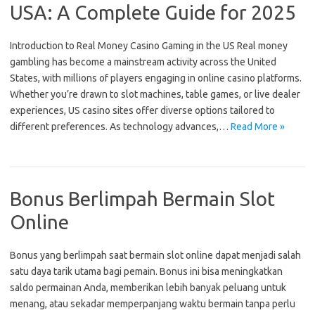
USA: A Complete Guide for 2025
Introduction to Real Money Casino Gaming in the US Real money
gambling has become a mainstream activity across the United
States, with millions of players engaging in online casino platforms.
Whether you’re drawn to slot machines, table games, or live dealer
experiences, US casino sites offer diverse options tailored to
different preferences. As technology advances,…
Read More »
Bonus Berlimpah Bermain Slot
Online
Bonus yang berlimpah saat bermain slot online dapat menjadi salah
satu daya tarik utama bagi pemain. Bonus ini bisa meningkatkan
saldo permainan Anda, memberikan lebih banyak peluang untuk
menang, atau sekadar memperpanjang waktu bermain tanpa perlu