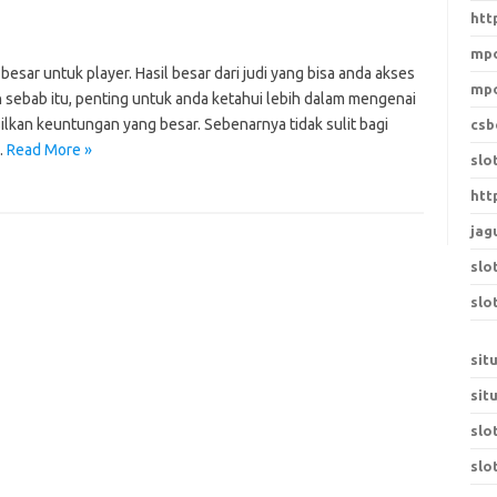
htt
mp
besar untuk player. Hasil besar dari judi yang bisa anda akses
mp
 sebab itu, penting untuk anda ketahui lebih dalam mengenai
silkan keuntungan yang besar. Sebenarnya tidak sulit bagi
cs
…
Read More »
slo
htt
jag
slo
slo
sit
sit
slo
slo