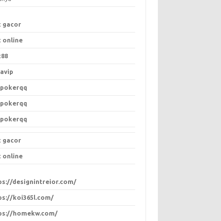
t gacor
t online
t88
avip
bpokerqq
bpokerqq
bpokerqq
t gacor
t online
ps://designintreior.com/
ps://koi365l.com/
ps://homekw.com/