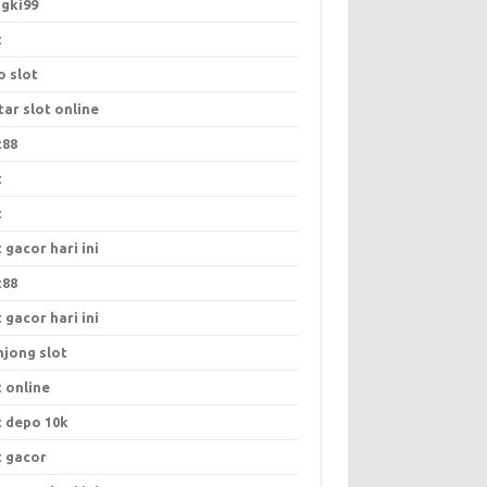
gki99
t
o slot
tar slot online
t88
t
t
t gacor hari ini
t88
t gacor hari ini
jong slot
t online
t depo 10k
t gacor