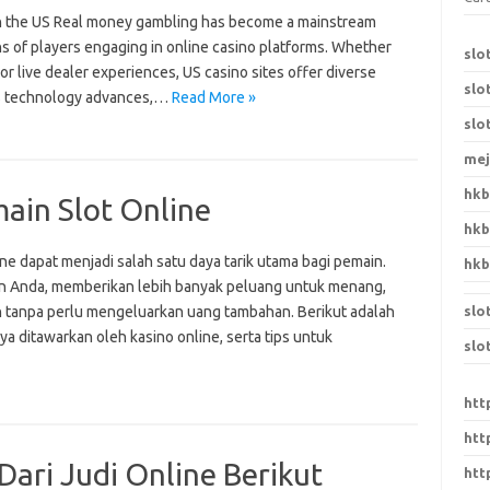
in the US Real money gambling has become a mainstream
ons of players engaging in online casino platforms. Whether
slo
or live dealer experiences, US casino sites offer diverse
slo
 As technology advances,…
Read More »
slo
mej
hk
ain Slot Online
hk
ne dapat menjadi salah satu daya tarik utama bagi pemain.
hk
an Anda, memberikan lebih banyak peluang untuk menang,
tanpa perlu mengeluarkan uang tambahan. Berikut adalah
slo
a ditawarkan oleh kasino online, serta tips untuk
slo
htt
htt
ari Judi Online Berikut
htt