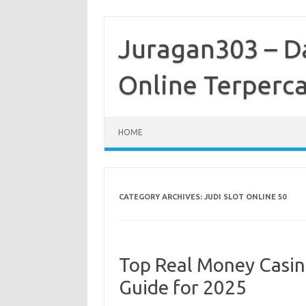
Skip
to
content
Juragan303 – Da
Online Terperc
HOME
CATEGORY ARCHIVES:
JUDI SLOT ONLINE 50
Top Real Money Casin
Guide for 2025