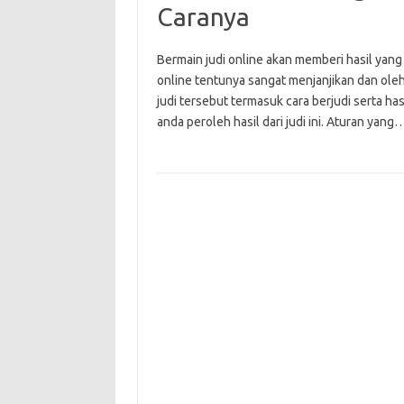
Caranya
Bermain judi online akan memberi hasil yang 
online tentunya sangat menjanjikan dan oleh
judi tersebut termasuk cara berjudi serta ha
anda peroleh hasil dari judi ini. Aturan yang