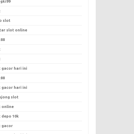
gki99
t
o slot
tar slot online
t88
t
t
t gacor hari ini
t88
t gacor hari ini
jong slot
t online
t depo 10k
t gacor