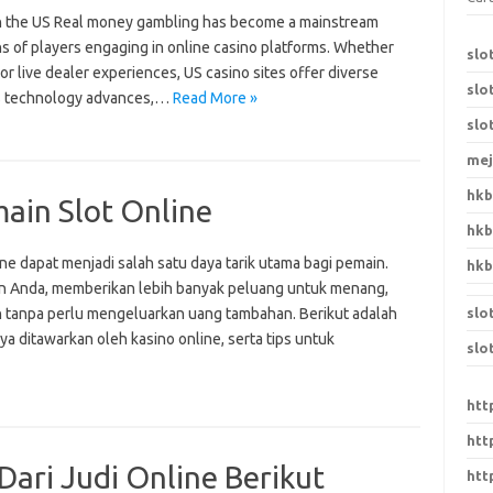
in the US Real money gambling has become a mainstream
ons of players engaging in online casino platforms. Whether
slo
or live dealer experiences, US casino sites offer diverse
slo
 As technology advances,…
Read More »
slo
mej
hk
ain Slot Online
hk
ne dapat menjadi salah satu daya tarik utama bagi pemain.
hk
an Anda, memberikan lebih banyak peluang untuk menang,
tanpa perlu mengeluarkan uang tambahan. Berikut adalah
slo
a ditawarkan oleh kasino online, serta tips untuk
slo
htt
htt
ari Judi Online Berikut
htt