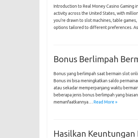
Introduction to Real Money Casino Gaming 
activity across the United States, with milli
you’re drawn to slot machines, table games, 
options tailored to different preferences.
Bonus Berlimpah Berm
Bonus yang berlimpah saat bermain slot onli
Bonus ini bisa meningkatkan saldo permain
atau sekadar memperpanjang waktu bermain 
beberapa jenis bonus berlimpah yang biasany
memanfaatkannya…
Read More »
Hasilkan Keuntungan D