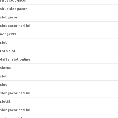
situs slot gacor
situs slot gacor
slot gacor
slot gacor hari ini
nongki99
slot
toto slot
daftar slot online
slot88
slot
slot
slot gacor hari ini
slot88
slot gacor hari ini