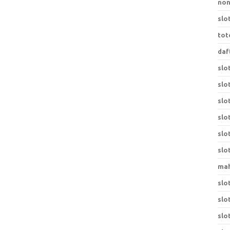
non
slo
tot
daf
slo
slo
slo
slo
slo
slo
mah
slo
slo
slo