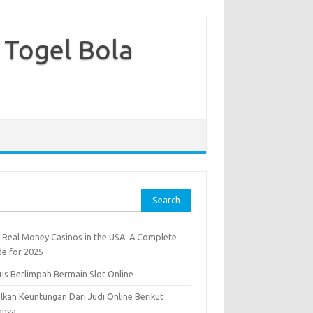
 Togel Bola
rch
 Real Money Casinos in the USA: A Complete
de for 2025
us Berlimpah Bermain Slot Online
lkan Keuntungan Dari Judi Online Berikut
anya