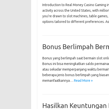
Introduction to Real Money Casino Gaming 
activity across the United States, with milli
you’re drawn to slot machines, table games, 
options tailored to different preferences.
Bonus Berlimpah Berm
Bonus yang berlimpah saat bermain slot onli
Bonus ini bisa meningkatkan saldo permain
atau sekadar memperpanjang waktu bermain 
beberapa jenis bonus berlimpah yang biasany
memanfaatkannya…
Read More »
Hasilkan Keuntungan D