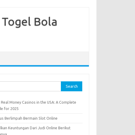
 Togel Bola
rch
 Real Money Casinos in the USA: A Complete
de for 2025
us Berlimpah Bermain Slot Online
lkan Keuntungan Dari Judi Online Berikut
anya