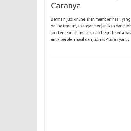
Caranya
Bermain judi online akan memberi hasil yang 
online tentunya sangat menjanjikan dan oleh
judi tersebut termasuk cara berjudi serta ha
anda peroleh hasil dari judi ini. Aturan yang