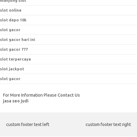
mahjong slot
slot online
slot depo 10k
slot gacor
slot gacor hari ini
slot gacor 777
slot terpercaya
slot jackpot
slot gacor
For More Information Please
Contact Us
jasa seo judi
custom footer text left
custom footer text right