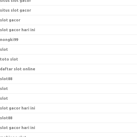
situs slot gacor
situs slot gacor
slot gacor
slot gacor hari ini
nongki99
slot
toto slot
daftar slot online
slot88
slot
slot
slot gacor hari ini
slot88
slot gacor hari ini