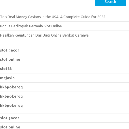
S
e
a
Top Real Money Casinos in the USA: A Complete Guide for 2025
r
Bonus Berlimpah Bermain Slot Online
c
h
Hasilkan Keuntungan Dari Judi Online Berikut Caranya
f
o
slot gacor
r
slot online
:
slot88
mejavip
hkbpokerqq
hkbpokerqq
hkbpokerqq
slot gacor
slot online