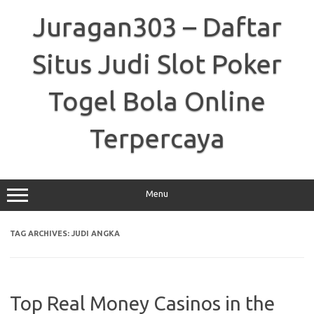
Skip
to
Juragan303 – Daftar
content
Situs Judi Slot Poker
Togel Bola Online
Terpercaya
Menu
TAG ARCHIVES:
JUDI ANGKA
Top Real Money Casinos in the