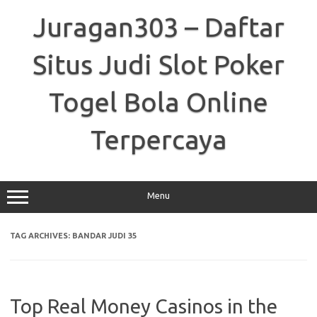
Skip
to
Juragan303 – Daftar
content
Situs Judi Slot Poker
Togel Bola Online
Terpercaya
Menu
TAG ARCHIVES:
BANDAR JUDI 35
Top Real Money Casinos in the