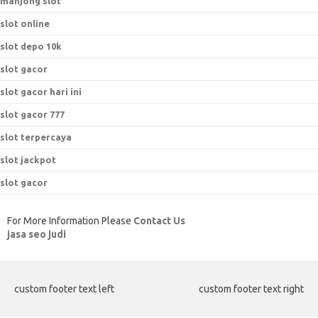
mahjong slot
slot online
slot depo 10k
slot gacor
slot gacor hari ini
slot gacor 777
slot terpercaya
slot jackpot
slot gacor
For More Information Please
Contact Us
jasa seo judi
custom footer text left
custom footer text right