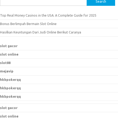
S
e
a
Top Real Money Casinos in the USA: A Complete Guide for 2025
r
Bonus Berlimpah Bermain Slot Online
c
h
Hasilkan Keuntungan Dari Judi Online Berikut Caranya
f
o
slot gacor
r
slot online
:
slot88
mejavip
hkbpokerqq
hkbpokerqq
hkbpokerqq
slot gacor
slot online