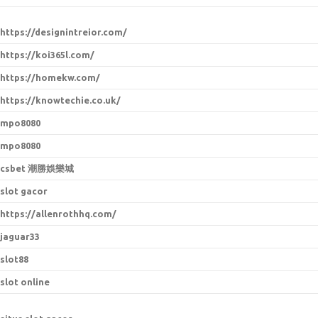
https://designintreior.com/
https://koi365l.com/
https://homekw.com/
https://knowtechie.co.uk/
mpo8080
mpo8080
csbet 潮勝娛樂城
slot gacor
https://allenrothhq.com/
jaguar33
slot88
slot online