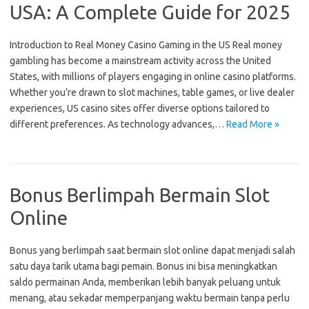
USA: A Complete Guide for 2025
Introduction to Real Money Casino Gaming in the US Real money
gambling has become a mainstream activity across the United
States, with millions of players engaging in online casino platforms.
Whether you’re drawn to slot machines, table games, or live dealer
experiences, US casino sites offer diverse options tailored to
different preferences. As technology advances,…
Read More »
Bonus Berlimpah Bermain Slot
Online
Bonus yang berlimpah saat bermain slot online dapat menjadi salah
satu daya tarik utama bagi pemain. Bonus ini bisa meningkatkan
saldo permainan Anda, memberikan lebih banyak peluang untuk
menang, atau sekadar memperpanjang waktu bermain tanpa perlu