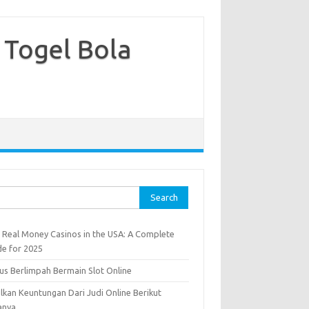
 Togel Bola
rch
 Real Money Casinos in the USA: A Complete
de for 2025
us Berlimpah Bermain Slot Online
lkan Keuntungan Dari Judi Online Berikut
anya