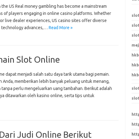
in the US Real money gambling has become a mainstream
ons of players engaging in online casino platforms. Whether
slo
or live dealer experiences, US casino sites offer diverse
slo
 As technology advances,…
Read More »
slo
mej
hk
ain Slot Online
hk
ne dapat menjadi salah satu daya tarik utama bagi pemain.
hk
an Anda, memberikan lebih banyak peluang untuk menang,
tanpa perlu mengeluarkan uang tambahan. Berikut adalah
slo
a ditawarkan oleh kasino online, serta tips untuk
slo
htt
htt
ari Judi Online Berikut
htt