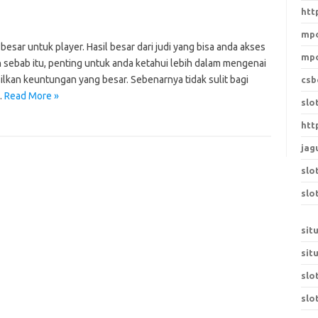
htt
mp
besar untuk player. Hasil besar dari judi yang bisa anda akses
mp
 sebab itu, penting untuk anda ketahui lebih dalam mengenai
silkan keuntungan yang besar. Sebenarnya tidak sulit bagi
cs
…
Read More »
slo
htt
jag
slo
slo
sit
sit
slo
slo