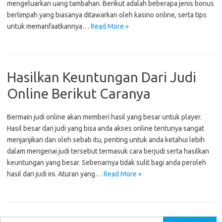
mengeluarkan uang tambahan. Berikut adalah beberapa jenis bonus
berlimpah yang biasanya ditawarkan oleh kasino online, serta tips
untuk memanfaatkannya…
Read More »
Hasilkan Keuntungan Dari Judi
Online Berikut Caranya
Bermain judi online akan memberi hasil yang besar untuk player.
Hasil besar dari judi yang bisa anda akses online tentunya sangat
menjanjikan dan oleh sebab itu, penting untuk anda ketahui lebih
dalam mengenai judi tersebut termasuk cara berjudi serta hasilkan
keuntungan yang besar. Sebenarnya tidak sulit bagi anda peroleh
hasil dari judi ini. Aturan yang…
Read More »