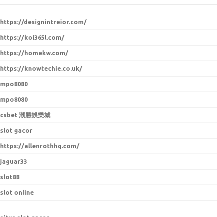
https://designintreior.com/
https://koi365l.com/
https://homekw.com/
https://knowtechie.co.uk/
mpo8080
mpo8080
csbet 潮勝娛樂城
slot gacor
https://allenrothhq.com/
jaguar33
slot88
slot online