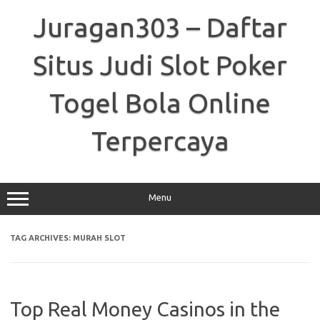
Skip
to
Juragan303 – Daftar
content
Situs Judi Slot Poker
Togel Bola Online
Terpercaya
Menu
TAG ARCHIVES:
MURAH SLOT
Top Real Money Casinos in the