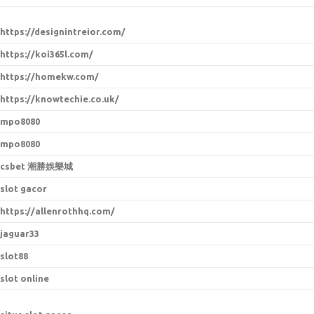
https://designintreior.com/
https://koi365l.com/
https://homekw.com/
https://knowtechie.co.uk/
mpo8080
mpo8080
csbet 潮勝娛樂城
slot gacor
https://allenrothhq.com/
jaguar33
slot88
slot online