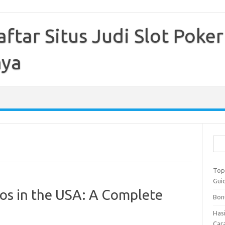
ftar Situs Judi Slot Poker
aya
Sea
for:
Top
Gui
os in the USA: A Complete
Bon
Hasi
Car