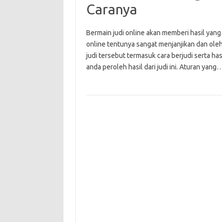
Caranya
Bermain judi online akan memberi hasil yang 
online tentunya sangat menjanjikan dan oleh
judi tersebut termasuk cara berjudi serta ha
anda peroleh hasil dari judi ini. Aturan yang