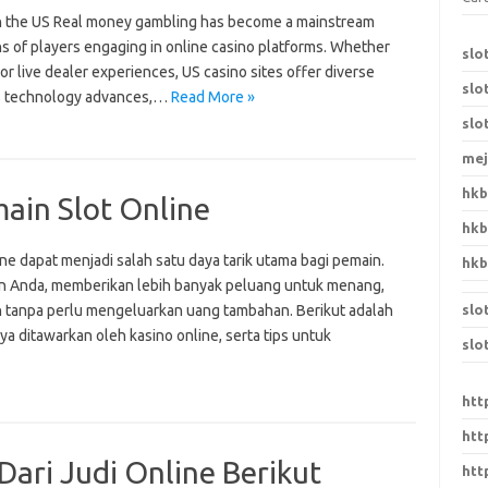
in the US Real money gambling has become a mainstream
ons of players engaging in online casino platforms. Whether
slo
or live dealer experiences, US casino sites offer diverse
slo
 As technology advances,…
Read More »
slo
mej
hk
ain Slot Online
hk
ne dapat menjadi salah satu daya tarik utama bagi pemain.
hk
an Anda, memberikan lebih banyak peluang untuk menang,
tanpa perlu mengeluarkan uang tambahan. Berikut adalah
slo
a ditawarkan oleh kasino online, serta tips untuk
slo
htt
htt
ari Judi Online Berikut
htt