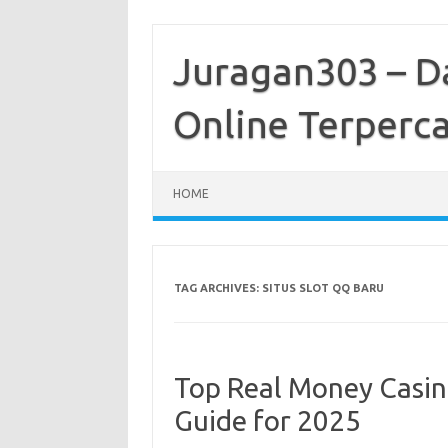
Skip
to
content
Juragan303 – Da
Online Terperc
HOME
TAG ARCHIVES:
SITUS SLOT QQ BARU
Top Real Money Casin
Guide for 2025