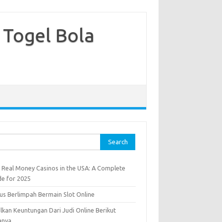
 Togel Bola
rch
 Real Money Casinos in the USA: A Complete
de for 2025
us Berlimpah Bermain Slot Online
lkan Keuntungan Dari Judi Online Berikut
anya