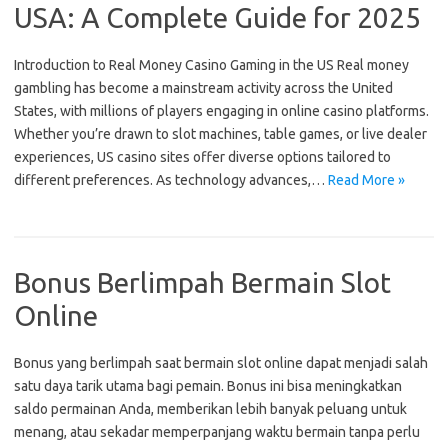
USA: A Complete Guide for 2025
Introduction to Real Money Casino Gaming in the US Real money
gambling has become a mainstream activity across the United
States, with millions of players engaging in online casino platforms.
Whether you’re drawn to slot machines, table games, or live dealer
experiences, US casino sites offer diverse options tailored to
different preferences. As technology advances,…
Read More »
Bonus Berlimpah Bermain Slot
Online
Bonus yang berlimpah saat bermain slot online dapat menjadi salah
satu daya tarik utama bagi pemain. Bonus ini bisa meningkatkan
saldo permainan Anda, memberikan lebih banyak peluang untuk
menang, atau sekadar memperpanjang waktu bermain tanpa perlu