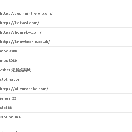
https://designintreior.com/
https://koi365l.com/
https://homekw.com/
https://knowtechie.co.uk/
mpo8080
mpo8080
csbet 潮勝娛樂城
slot gacor
https://allenrothhq.com/
jaguar33
slot88
slot online