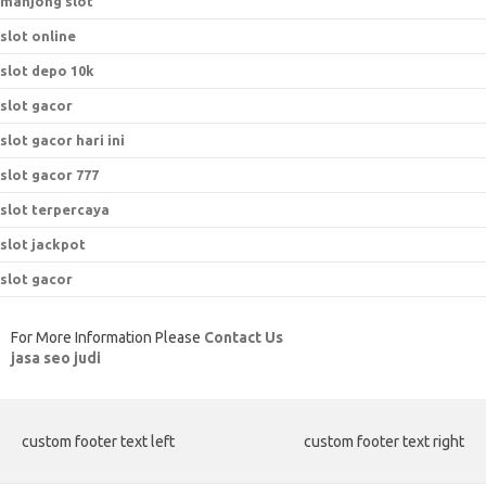
mahjong slot
slot online
slot depo 10k
slot gacor
slot gacor hari ini
slot gacor 777
slot terpercaya
slot jackpot
slot gacor
For More Information Please
Contact Us
jasa seo judi
custom footer text left
custom footer text right