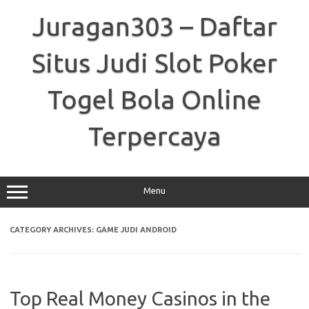
Skip
to
Juragan303 – Daftar
content
Situs Judi Slot Poker
Togel Bola Online
Terpercaya
Menu
CATEGORY ARCHIVES:
GAME JUDI ANDROID
Top Real Money Casinos in the