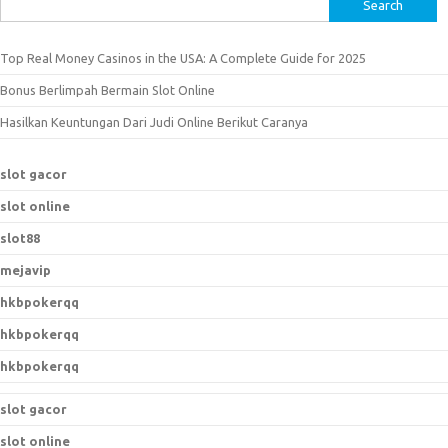
S
e
a
Top Real Money Casinos in the USA: A Complete Guide for 2025
r
Bonus Berlimpah Bermain Slot Online
c
h
Hasilkan Keuntungan Dari Judi Online Berikut Caranya
f
o
slot gacor
r
slot online
:
slot88
mejavip
hkbpokerqq
hkbpokerqq
hkbpokerqq
slot gacor
slot online