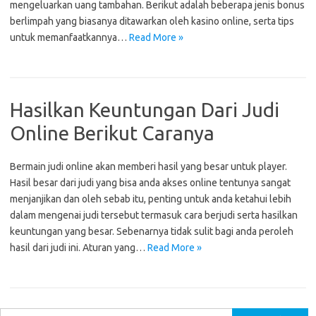
mengeluarkan uang tambahan. Berikut adalah beberapa jenis bonus
berlimpah yang biasanya ditawarkan oleh kasino online, serta tips
untuk memanfaatkannya…
Read More »
Hasilkan Keuntungan Dari Judi
Online Berikut Caranya
Bermain judi online akan memberi hasil yang besar untuk player.
Hasil besar dari judi yang bisa anda akses online tentunya sangat
menjanjikan dan oleh sebab itu, penting untuk anda ketahui lebih
dalam mengenai judi tersebut termasuk cara berjudi serta hasilkan
keuntungan yang besar. Sebenarnya tidak sulit bagi anda peroleh
hasil dari judi ini. Aturan yang…
Read More »