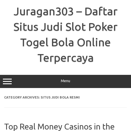
Skip
to
Juragan303 – Daftar
content
Situs Judi Slot Poker
Togel Bola Online
Terpercaya
Menu
CATEGORY ARCHIVES:
SITUS JUDI BOLA RESMI
Top Real Money Casinos in the