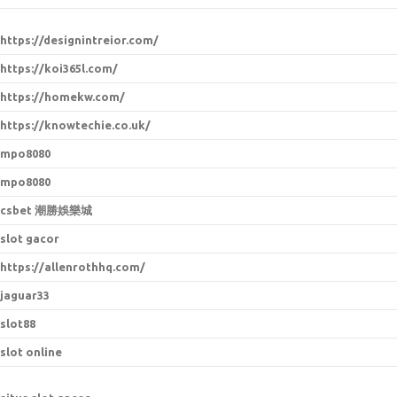
https://designintreior.com/
https://koi365l.com/
https://homekw.com/
https://knowtechie.co.uk/
mpo8080
mpo8080
csbet 潮勝娛樂城
slot gacor
https://allenrothhq.com/
jaguar33
slot88
slot online