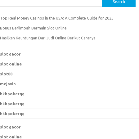
S
e
a
Top Real Money Casinos in the USA: A Complete Guide for 2025
r
Bonus Berlimpah Bermain Slot Online
c
h
Hasilkan Keuntungan Dari Judi Online Berikut Caranya
f
o
slot gacor
r
slot online
:
slot88
mejavip
hkbpokerqq
hkbpokerqq
hkbpokerqq
slot gacor
slot online