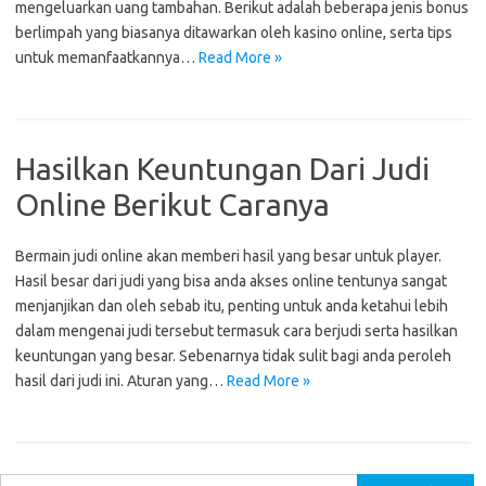
mengeluarkan uang tambahan. Berikut adalah beberapa jenis bonus
berlimpah yang biasanya ditawarkan oleh kasino online, serta tips
untuk memanfaatkannya…
Read More »
Hasilkan Keuntungan Dari Judi
Online Berikut Caranya
Bermain judi online akan memberi hasil yang besar untuk player.
Hasil besar dari judi yang bisa anda akses online tentunya sangat
menjanjikan dan oleh sebab itu, penting untuk anda ketahui lebih
dalam mengenai judi tersebut termasuk cara berjudi serta hasilkan
keuntungan yang besar. Sebenarnya tidak sulit bagi anda peroleh
hasil dari judi ini. Aturan yang…
Read More »