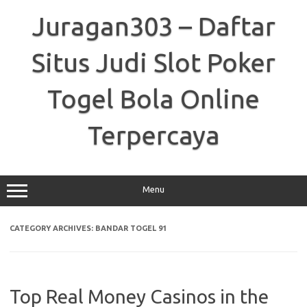
Skip
to
Juragan303 – Daftar
content
Situs Judi Slot Poker
Togel Bola Online
Terpercaya
Menu
CATEGORY ARCHIVES:
BANDAR TOGEL 91
Top Real Money Casinos in the