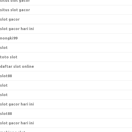
situs slot gacor
situs slot gacor
slot gacor
slot gacor hari ini
nongki99
slot
toto slot
daftar slot online
slot88
slot
slot
slot gacor hari ini
slot88
slot gacor hari ini