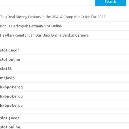
S
e
a
Top Real Money Casinos in the USA: A Complete Guide for 2025
r
Bonus Berlimpah Bermain Slot Online
c
h
Hasilkan Keuntungan Dari Judi Online Berikut Caranya
f
o
slot gacor
r
slot online
:
slot88
mejavip
hkbpokerqq
hkbpokerqq
hkbpokerqq
slot gacor
slot online