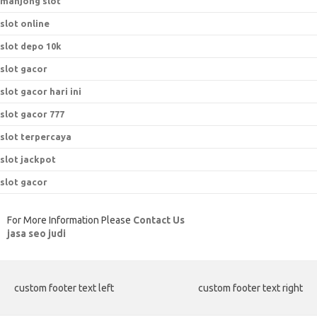
mahjong slot
slot online
slot depo 10k
slot gacor
slot gacor hari ini
slot gacor 777
slot terpercaya
slot jackpot
slot gacor
For More Information Please
Contact Us
jasa seo judi
custom footer text left
custom footer text right