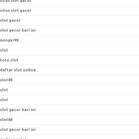
situs slot gacor
situs slot gacor
slot gacor
slot gacor hari ini
nongki99
slot
toto slot
daftar slot online
slot88
slot
slot
slot gacor hari ini
slot88
slot gacor hari ini