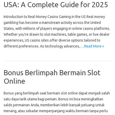
USA: A Complete Guide for 2025
Introduction to Real Money Casino Gaming in the US Real money
gambling has become a mainstream activity across the United
States, with millions of players engaging in online casino platforms.
Whether you’re drawn to slot machines, table games, or live dealer
experiences, US casino sites offer diverse options tailored to
different preferences. As technology advances,…
Read More »
Bonus Berlimpah Bermain Slot
Online
Bonus yang berlimpah saat bermain slot online dapat menjadi salah
satu daya tarik utama bagi pemain. Bonus ini bisa meningkatkan
saldo permainan Anda, memberikan lebih banyak peluang untuk
menang, atau sekadar memperpanjang waktu bermain tanpa perlu