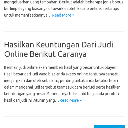
mengeluarkan uang tambahan. Berikut adalah beberapa jenis bonus
berlimpah yang biasanya ditawarkan oleh kasino online, serta tips
untuk memanfaatkannya…
Read More »
Hasilkan Keuntungan Dari Judi
Online Berikut Caranya
Bermain judi online akan memberi hasil yang besar untuk player.
Hasil besar dari judi yang bisa anda akses online tentunya sangat
menjanjikan dan oleh sebab itu, penting untuk anda ketahui lebih
dalam mengenai judi tersebut termasuk cara berjudi serta hasilkan
keuntungan yang besar. Sebenarnya tidak sulit bagi anda peroleh
hasil dari judi ini. Aturan yang…
Read More »