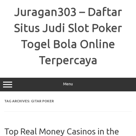
Skip
to
Juragan303 – Daftar
content
Situs Judi Slot Poker
Togel Bola Online
Terpercaya
Menu
TAG ARCHIVES:
GITAR POKER
Top Real Money Casinos in the