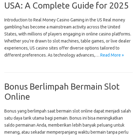
USA: A Complete Guide for 2025
Introduction to Real Money Casino Gaming in the US Real money
gambling has become a mainstream activity across the United
States, with millions of players engaging in online casino platforms.
Whether you’re drawn to slot machines, table games, or live dealer
experiences, US casino sites offer diverse options tailored to
different preferences. As technology advances,…
Read More »
Bonus Berlimpah Bermain Slot
Online
Bonus yang berlimpah saat bermain slot online dapat menjadi salah
satu daya tarik utama bagi pemain. Bonus ini bisa meningkatkan
saldo permainan Anda, memberikan lebih banyak peluang untuk
menang, atau sekadar memperpanjang waktu bermain tanpa perlu